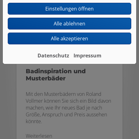
Einstellungen öffnen
Alle ablehnen
Alle akzeptieren
Datenschutz
Impressum
Badinspiration und
Musterbäder
Mit den Musterbädern von Roland
Vollmer können Sie sich ein Bild davon
machen, wie Ihr neues Bad je nach
Größe, Anspruch und Preis aussehen
könnte.
Weiterlesen