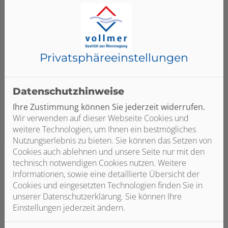
Barrierefreies Bad
Privatsphäre­einstellungen
Sie wollen möglichst lange
selbstständig und ohne die Hilfe
Datenschutzhinweise
anderer in den eigenen Wohnräumen
Ihre Zustimmung können Sie jederzeit widerrufen.
leben? Einen ganz wichtigen Beitrag
Wir verwenden auf dieser Webseite Cookies und
dazu liefert ein barrierefreies Bad. Es
weitere Technologien, um Ihnen ein bestmögliches
verbindet zeitloses Design mit einem
Nutzungserlebnis zu bieten. Sie können das Setzen von
hohen Maß an Komfort und bietet
Cookies auch ablehnen und unsere Seite nur mit den
ergonomische Zusatzfunktionen.
technisch notwendigen Cookies nutzen. Weitere
Informationen, sowie eine detaillierte Übersicht der
Weiterlesen
Cookies und eingesetzten Technologien finden Sie in
unserer Datenschutzerklärung. Sie können Ihre
Einstellungen jederzeit ändern.