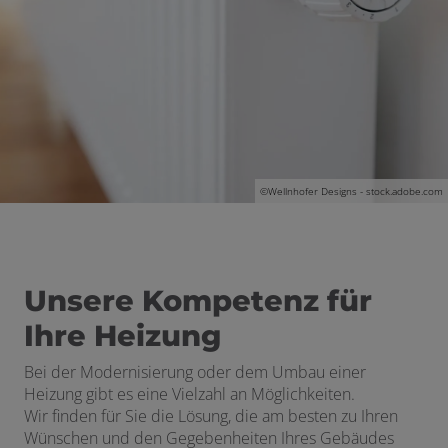
ließen
n und schließen
schließen
 schließen
 und schließen
schließen
©
Wellnhofer Designs - stock.adobe.com
Unsere Kompetenz für
Ihre Heizung
Bei der Modernisierung oder dem Umbau einer
Heizung gibt es eine Vielzahl an Möglichkeiten.
Wir finden für Sie die Lösung, die am besten zu Ihren
Wünschen und den Gegebenheiten Ihres Gebäudes