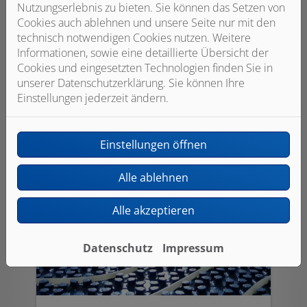
Nutzungserlebnis zu bieten. Sie können das Setzen von
Verbinden Sie wohlige Wärme mit dem
Cookies auch ablehnen und unsere Seite nur mit den
Schutz unseres Klimas. Durch
technisch notwendigen Cookies nutzen. Weitere
Wärmepumpen, Solarthermie oder das
Informationen, sowie eine detaillierte Übersicht der
Heizen mit dem nachwachsenden
Cookies und eingesetzten Technologien finden Sie in
Rohstoff Holz.
unserer Datenschutzerklärung. Sie können Ihre
Einstellungen jederzeit ändern.
Weiterlesen
Einstellungen öffnen
Alle ablehnen
Alle akzeptieren
Datenschutz
Impressum